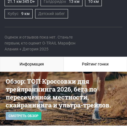
21.1 км 345 D+
Галдоридон
13 км
10 км
Кубус
9 км
Детский забег
Оценок и отзывов пока нет. Станьте
первым, кто оценит O-TRAIL Марафон
Алания + Дигория 2025
Информация
Рейтинг гонки
Обзор: ТОП Кроссовки для
трейлраннинга 2026, бега по
пересеченной местности,
скайраннинга и ультра-трейлов.
СМОТРЕТЬ ОБЗОР