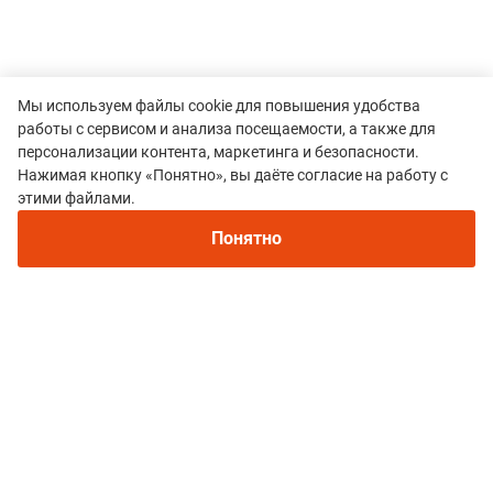
Мы используем файлы cookie для повышения удобства
работы с сервисом и анализа посещаемости, а также для
персонализации контента, маркетинга и безопасности.
Нажимая кнопку «Понятно», вы даёте согласие на работу с
Регистрация
этими файлами.
Понятно
Все гонки
O-TRAIL
Политика конфиденциальности
© 2015–2026 mountain-race.ru
Полное или частичное копирование материалов сайта «mountain-race.ru»