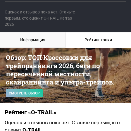
Оценок и отзывов пока нет. Станьте
первым, кто оценит O-TRAIL Karras
2026
Информация
Рейтинг гонки
Обзор: ТОП Кроссовки для
трейлраннинга 2026, бега по
пересеченной местности,
скайраннинга и ультра-трейлов.
СМОТРЕТЬ ОБЗОР
Рейтинг «O-TRAIL»
Оценок и отзывов пока нет. Станьте первым, кто
оценит
O-TRAIL