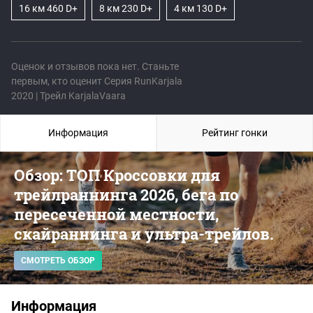
16 км 460 D+
8 км 230 D+
4 км 130 D+
Оценок и отзывов пока нет. Станьте
первым, кто оценит Серия RunKarjala
2020 | Трейл KarjalaVaara
Информация
Рейтинг гонки
Обзор: ТОП Кроссовки для
трейлраннинга 2026, бега по
пересеченной местности,
скайраннинга и ультра-трейлов.
СМОТРЕТЬ ОБЗОР
Информация