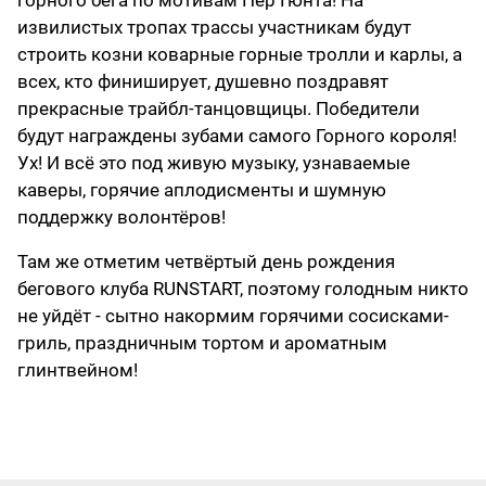
горного бега по мотивам Пер Гюнта! На
извилистых тропах трассы участникам будут
строить козни коварные горные тролли и карлы, а
всех, кто финиширует, душевно поздравят
прекрасные трайбл-танцовщицы. Победители
будут награждены зубами самого Горного короля!
Ух! И всё это под живую музыку, узнаваемые
каверы, горячие аплодисменты и шумную
поддержку волонтёров!
Там же отметим четвёртый день рождения
бегового клуба RUNSTART, поэтому голодным никто
не уйдёт - сытно накормим горячими сосисками-
гриль, праздничным тортом и ароматным
глинтвейном!