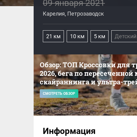
09 января 2021
Карелия, Петрозаводск
21 км
10 км
5 км
Детский
Обзор: ТОП Кроссовки для 
2026, бега по пересеченной
скайраннинга и ультра-тре
СМОТРЕТЬ ОБЗОР
Информация