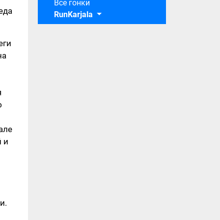
Все гонки
еда
RunKarjala
еги
на
я
ю
але
й и
и.