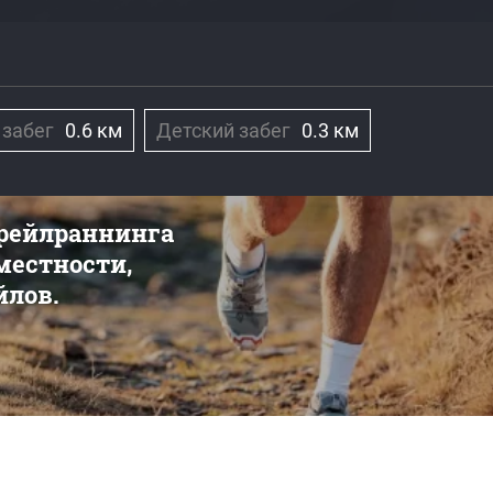
 забег
0.6 км
Детский забег
0.3 км
трейлраннинга
 местности,
йлов.