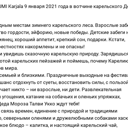
MI Karjala 9 января 2021 года в вотчине карельского Д
едным местам зимнего карельского леса. Взрослые заб
вство гордости, эйфорию, новые победы. Детские забеги 
мянец, хороший аппетит, крепкий сон, подарки. Кстати,
рестностях накормлены и не опасны!
и увидишь сказочную карельскую природу. Зарядишьс
сотой карельских пейзажей и поймешь, почему Карели
ов мира.
 семьей и близкими. Праздничные выходные на фестив
 шанс отдохнуть от суеты, восстановить силы, с пользо
чает никто – ни взрослые, ни дети. Развлекательная
угощения, катание на собачьих и оленьих упряжках,
еда Мороза Талви Укко ждут тебя!
 связь времен, единение с природой и традициями
ко, северными оленями и дружелюбными собаками хаск
ое блюдо – калитка, и настоящий карельский чай,