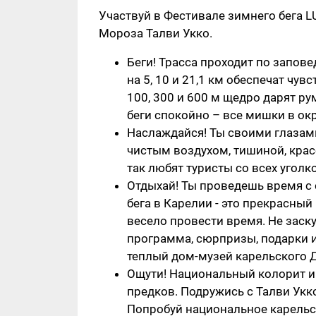
Участвуй в Фестивале зимнего бега LU
Мороза Талви Укко.
Беги! Трасса проходит по запов
на 5, 10 и 21,1 км обеспечат чу
100, 300 и 600 м щедро дарят ру
беги спокойно – все мишки в ок
Наслаждайся! Ты своими глазам
чистым воздухом, тишиной, кра
так любят туристы со всех уголк
Отдыхай! Ты проведешь время с
бега в Карелии - это прекрасный
весело провести время. Не заску
программа, сюрпризы, подарки и 
теплый дом-музей карельского Д
Ощути! Национальный колорит и
предков. Подружись с Талви Ук
Попробуй национальное карельск