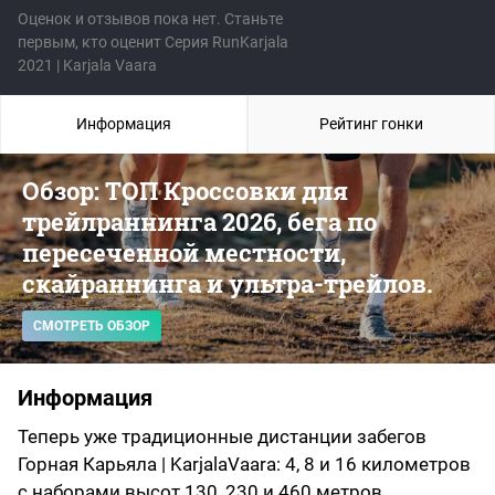
Оценок и отзывов пока нет. Станьте
первым, кто оценит Серия RunKarjala
2021 | Karjala Vaara
Информация
Рейтинг гонки
Обзор: ТОП Кроссовки для
трейлраннинга 2026, бега по
пересеченной местности,
скайраннинга и ультра-трейлов.
СМОТРЕТЬ ОБЗОР
Информация
Теперь уже традиционные дистанции забегов
Горная Карьяла | KarjalaVaara: 4, 8 и 16 километров
с наборами высот 130, 230 и 460 метров.