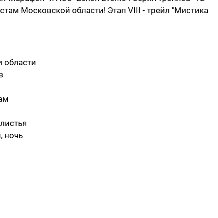
ам Московской области! Этап VIII - трейл "Мистика
и области
в
ам
 листья
, ночь