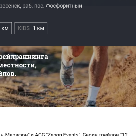
кресенск, раб. пос. Фосфоритный
2 км
KIDS
1 км
трейлраннинга
 местности,
йлов.
н-Марафон" и АСС "Zenon Events". Серия трейлов "12