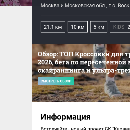
Москва и Московская обл., г.о. Вос
21.1 км
10 км
5 км
KIDS
Обзор: ТОП Кроссовки для 
2026, бега по пересеченной
скайраннинга и ультра-тре
СМОТРЕТЬ ОБЗОР
Информация
Встречайте - новый проект СК "Карава