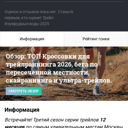
Оценок и отзывов пока нет. Станьте
первым, кто оценит Трейл
Изумрудные воды 2025
Информация
Рейтинг гонки
Обзор: ТОП Кроссовки для
трейлраннинга 2026, бега по
пересеченной местности,
скайраннинга и ультра-трейлов.
СМОТРЕТЬ ОБЗОР
Информация
Встречайте! Третий сезон серии трейлов
12
месяцев
по самым удивительным местам Москвы