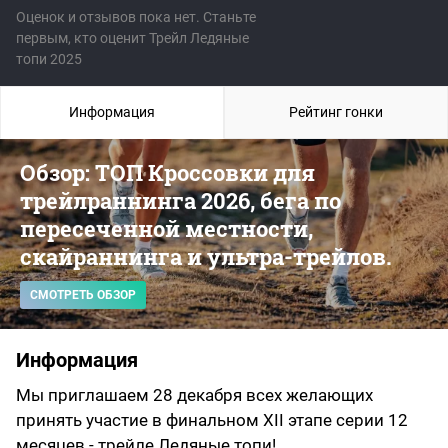
Оценок и отзывов пока нет. Станьте
первым, кто оценит Трейл Ледяные
топи 2025
Информация
Рейтинг гонки
Обзор: ТОП Кроссовки для
трейлраннинга 2026, бега по
пересеченной местности,
скайраннинга и ультра-трейлов.
СМОТРЕТЬ ОБЗОР
Информация
Мы приглашаем 28 декабря всех желающих
принять участие в финальном XII этапе серии 12
месяцев - трейле Ледяные топи!