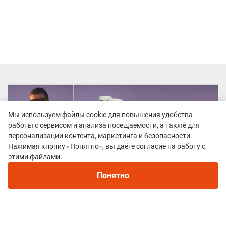
Мы используем файлы cookie для повышения удобства
работы с сервисом и анализа посещаемости, а также для
персонализации контента, маркетинга и безопасности.
Нажимая кнопку «Понятно», вы даёте согласие на работу с
Рекомендуем
этими файлами.
Непромокаемые кроссовки для бега зимой и
трейлраннинга 2026. Для города и
Понятно
бездорожья - с мембраной и шипами
Все гонки
Серия трейлов "12 месяцев"