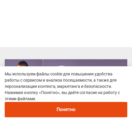
Мы используем файлы cookie для повышения удобства
работы с сервисом и анализа посещаемости, а также для
персонализации контента, маркетинга и безопасности.
Нажимая кнопку «Понятно», вы даёте согласие на работу с
Рекомендуем
этими файлами.
Непромокаемые кроссовки для бега зимой и
трейлраннинга 2026. Для города и
Понятно
бездорожья - с мембраной и шипами
Все гонки