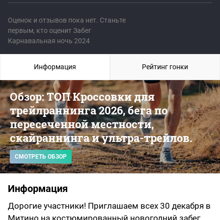
Оценок и отзывов пока нет. Станьте
первым, кто оценит Забег
Карнавальная ночь 2024
Информация
Рейтинг гонки
Обзор: ТОП Кроссовки для
трейлраннинга 2026, бега по
пересеченной местности,
скайраннинга и ультра-трейлов.
СМОТРЕТЬ ОБЗОР
Информация
Дорогие участники! Приглашаем всех 30 декабря в
Митино на костюмированный новогодний забег