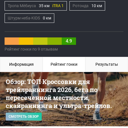
Тропа Мёбиуса
35 км
iTRA 1
Ротонда
10 км
Штурм неба-KIDS
0 км
4.9
Рейтинг гонки по 9 отзывам
Информация
Рейтинг гонки
Результаты
Обзор: ТОП Кроссовки для
трейлраннинга 2026, бега по
пересеченной местности,
скайраннинга и ультра-трейлов.
СМОТРЕТЬ ОБЗОР