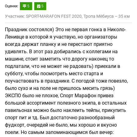
Оценки:
5
5
Участник: SPORT-MARAFON FEST 2020, Тропа Мёбиуса – 35 км
Праздник состоялся) Это не первая гонка в Николо-
Ленивце в которой я участвую, но организаторы
всегда держат планку и не перестают приятно
удивлять. В этот раз добирались с коллегами на
машине, стоит заметить что дорогу наконец то
подлатали, что не может не радовать) приехали в
субботу, чтобы посмотреть место старта и
поучаствовать в празднике. С погодой тоже повезло,
было сухо и на поле не пришлось месить грязь)
ЭКСПО было не плохое, Спорт Марафон привез
большой ассортимент полезного экипа, в остальных
павильонах можно было наклеить тейпы, прикупить
спорт пит и тд. Был достаточно разнообразный
фудкорт, очередей не было, мы хорошо и вкусно
поели. Но самым запоминающимся был вечер: