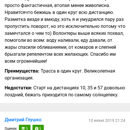
просто фантастичная, втопая менее живописна.
Нравитсячто бежишь в один круг всю дистанцию.
Разметка везде и вмюду, хоть я и умудрился пару раз
пропустить поворот, но это исключительно потому что
замечтался о чем то) Волонтеры выше всяких похвал,
помоголи во всем: воду наливали, еду давали, от
жары спасили обливаниями, от комаров и слепней
брызгали репелентом всех желающих. Спасибо им
всем огромнейшее!
Преимущества:
Трасса в один круг. Великолепная
организация.
Недостатки:
Старт на дистанциях 10, 35 и 57 довольно
поздний, бежать приходится по самому солнцепеку.
Дмитрий Глушко
10 июня 2019 21:24
Оценки:
5
5