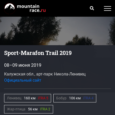
Sport-Marafon Trail 2019
08–09 июня 2019
Калужская обл., арт-парк Никола-Ленивец
Официальный сайт
Ленивец
160 км
iTRA 5
Бобур
106 км
iTRA 4
Жар-птица
56 км
iTRA 2