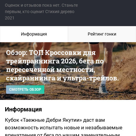
Оценок и отзывов пока нет. Станьте
первым, кто оценит Стихия дерево
2021
Информация
Рейтинг гонки
Обзор: ТОП Кроссовки для
трейлраннинга 2026, бега по
пересеченной местности,
скайраннинга и ультра-трейлов.
СМОТРЕТЬ ОБЗОР
Информация
Кубок «Таежные Дебри Якутии» даст вам
возможность испытать новые и незабываемые
впечатления от бега по нашим замечательным