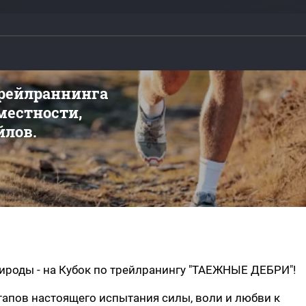
трейлраннинга
 местности,
йлов.
ироды - на Кубок по трейлранингу "ТАЕЖНЫЕ ДЕБРИ"!
 этапов настоящего испытания силы, воли и любви к