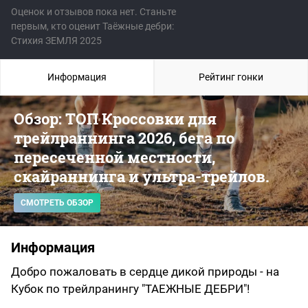
Оценок и отзывов пока нет. Станьте
первым, кто оценит Таёжные дебри:
Стихия ЗЕМЛЯ 2025
Информация
Рейтинг гонки
Обзор: ТОП Кроссовки для
трейлраннинга 2026, бега по
пересеченной местности,
скайраннинга и ультра-трейлов.
СМОТРЕТЬ ОБЗОР
Информация
Добро пожаловать в сердце дикой природы - на
Кубок по трейлранингу "ТАЕЖНЫЕ ДЕБРИ"!