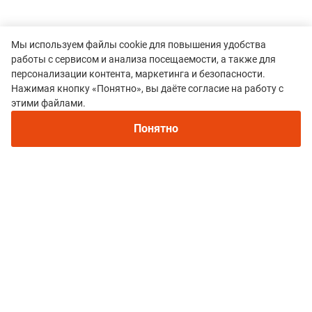
Мы используем файлы cookie для повышения удобства
работы с сервисом и анализа посещаемости, а также для
персонализации контента, маркетинга и безопасности.
Нажимая кнопку «Понятно», вы даёте согласие на работу с
Рекомендуем
этими файлами.
Непромокаемые кроссовки для бега зимой и
Все гонки
трейлраннинга 2026. Для города и
Понятно
бездорожья - с мембраной и шипами
Trail 5 Вершин
Политика конфиденциальности
© 2015–2026 mountain-race.ru
Полное или частичное копирование материалов сайта «mountain-race.ru»
разрешено только при обязательном указании источника и прямой