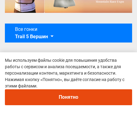
Все гонки
Trail 5 Вершин
Мы используем файлы cookie для повышения удобства
работы с сервисом и анализа посещаемости, а также для
персонализации контента, маркетинга и безопасности.
Нажимая кнопку «Понятно», вы даёте согласие на работу с
Рекомендуем
этими файлами.
Непромокаемые кроссовки для бега зимой и
трейлраннинга 2026. Для города и
Понятно
бездорожья - с мембраной и шипами
Политика конфиденциальности
© 2015–2026 mountain-race.ru
Полное или частичное копирование материалов сайта «mountain-race.ru»