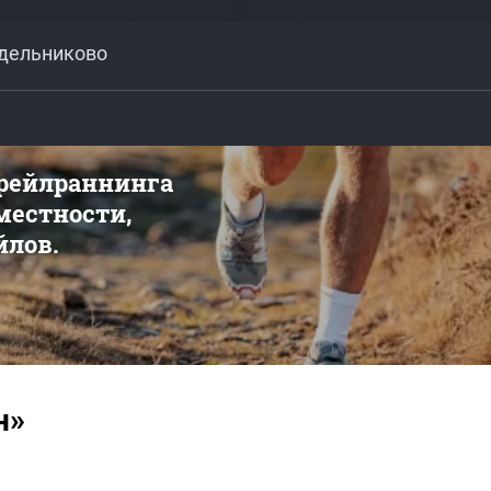
едельниково
трейлраннинга
 местности,
йлов.
н»