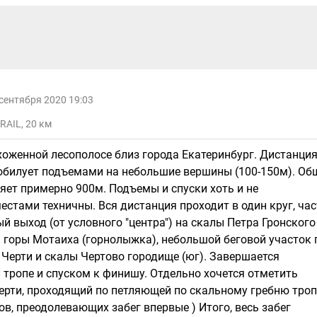
сентября 2020 19:03
RAIL, 20 км
ухоженной лесополосе близ города Екатеринбург. Дистанци
зобилует подъемами на небольшие вершины (100-150м). Об
яет примерно 900м. Подъемы и спуски хоть и не
естами техничны. Вся дистанция проходит в один круг, час
й выход (от условного "центра") на скалы Петра Гронского
а горы Мотаиха (горнолыжка), небольшой беговой участок 
Черти и скалы Чертово городище (юг). Завершается
 тропе и спуском к финишу. Отдельно хочется отметить
ерти, проходящий по петляющей по скальному гребню троп
в, преодолевающих забег впервые ) Итого, весь забег