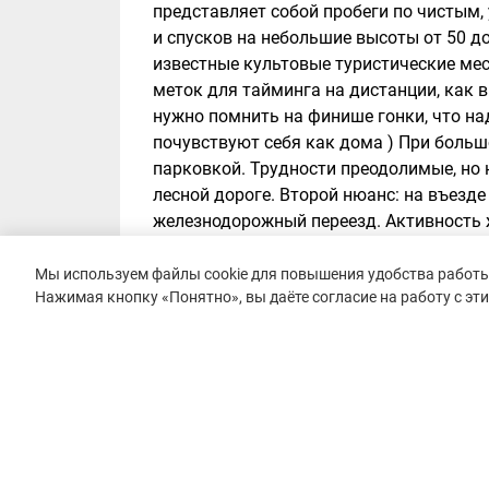
представляет собой пробеги по чистым
и спусков на небольшие высоты от 50 д
известные культовые туристические мест
меток для тайминга на дистанции, как 
нужно помнить на финише гонки, что на
почувствуют себя как дома ) При боль
парковкой. Трудности преодолимые, но 
лесной дороге. Второй нюанс: на въезде
железнодорожный переезд. Активность ж
закрыть внезапно и на довольно продол
запасом по времени.
Мы используем файлы cookie для повышения удобства работы 
Нажимая кнопку «Понятно», вы даёте согласие на работу с эт
Преимущества:
Хорошая организация, 
поляна у лестничества). Чистые, ухожен
лесную зону.
Недостатки:
Официальный gps-трек к ди
организатор об этом предупреждал стран
ознакомительный характер и в конце ди
разметки - нужно следовать разметке. 