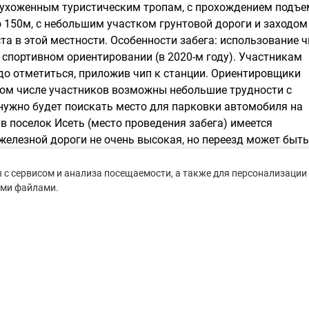
, ухоженным туристическим тропам, с прохождением подъ
о 150м, с небольшим участком грунтовой дороги и заходом
а в этой местности. Особенности забега: использование ч
в спортивном ориентировании (в 2020-м году). Участникам
до отметиться, приложив чип к станции. Ориентировщики
шом числе участников возможны небольшие трудности с
нужно будет поискать место для парковки автомобиля на
 в поселок Исеть (место проведения забега) имеется
елезной дороги не очень высокая, но переезд может быть
жительное время. Поэтому на старт стоит выезжать с
с сервисом и анализа посещаемости, а также для персонализации 
ими файлами.
улучшающаяся с каждым годом. Место старта (большая
ные туристические тропы. Вся дистанция проходит через
станции 20км 2020-го года отличался от разметки и
ице регистрации (на orgeo.ru), что трек носит
станции разметка отличается. При конфликте трека и
При прочтении технической информации на сайте забега это