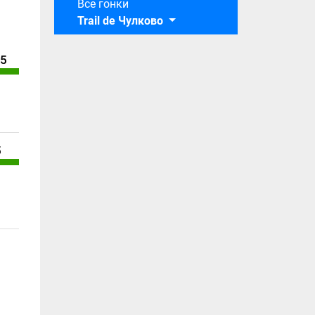
Все гонки
Trail de Чулково
/5
5