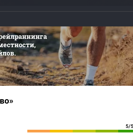
трейлраннинга
 местности,
йлов.
ово»
5/