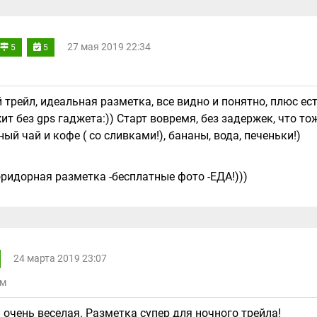
27 мая 2019 22:34
5
5
трейл, идеальная разметка, все видно и понятно, плюс ес
ит без gps гаджета:)) Старт вовремя, без задержек, что то
й чай и кофе ( со сливками!), бананы, вода, печеньки!)
коридорная разметка -бесплатные фото -ЕДА!)))
24 марта 2019 23:07
км
 очень веселая. Разметка супер для ночного трейла!