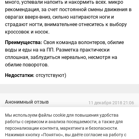
много, успевали напоить и накормить всех. микро
рекомендация, за счет постоянной смены движения в
оврагах вверх-вниз, сильно натираются ноги и
страдают ногти, внимательнее отнеситесь к выбору
кроссовок и носок.
Преимущества:
Своя команда волонтеров, обилие
воды и еды на на ПП. Разметка практически
сплошная, заблудиться нереально, несмотря на
обилие поворотов.
Недостатки:
отсутствуют)
Анонимный отзыв
11 декабря 2018 21:06
Оценки:
5
5
Мы используем файлы cookie для повышения удобства
Участник: Trail de Чулково | Чулковский трейл 2018, 15 км
работы с сервисом и анализа посещаемости, а также для
персонализации контента, маркетинга и безопасности.
Отличная гонка! Место интересно тем, что проводится
Нажимая кнопку «Понятно», вы даёте согласие на работу с