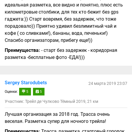
идеальная разметка, все видно и понятно, плюс есть
километровые столбики, для тех кто бежит без gps
гаджета:)) Старт вовремя, без задержек, что тоже
порадовало)) Приятно удивил безлимитный чай и
кофе ( со сливками!), бананы, вода, печеньки!)
Спасибо организаторам, прибегу еще!))
Преимущества:
- старт без задержек - коридорная
разметка -бесплатные фото -ЕДА!)))
Sergey Starodubets
24 марта 2019 23:07
Оценки:
5
5
Участник: Трейл де Чулково Тёмный 2019, 21 км
Лучшая организация за 2018 год. Трасса очень
веселая. Разметка супер для ночного трейла!
Преимущества:
Трасса, разметка, стартовый городок,