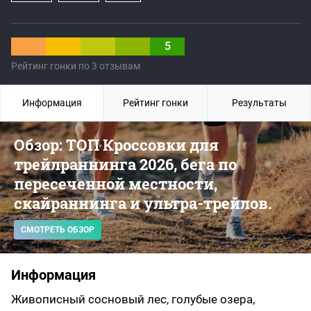
5
Рейтинг гонки по 3 отзывам
Информация
Рейтинг гонки
Результаты
Обзор: ТОП Кроссовки для
трейлраннинга 2026, бега по
пересеченной местности,
скайраннинга и ультра-трейлов.
СМОТРЕТЬ ОБЗОР
Информация
Живописный сосновый лес, голубые озера,