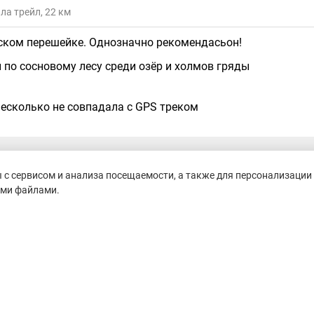
ла трейл, 22 км
ском перешейке. Однозначно рекомендасьон!
 по сосновому лесу среди озёр и холмов гряды
есколько не совпадала с GPS треком
с сервисом и анализа посещаемости, а также для персонализации 
19 февраля 2019 18:35
ими файлами.
ви трейл, 24 км
ый трейл. Очень понравилась трасса, красивые сосновые л
ы, много горочек. Ноги мочить не пришлось. Очень четкая
жать. Три пункта питания на дистанции 22 км, вода, изотон