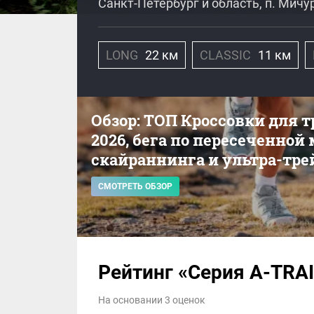
Санкт-Петербург и область, п. Мич
LONG
22 км
CLASSIC
11 км
Обзор: ТОП Кроссовки для 
2026, бега по пересеченной
скайраннинга и ультра-тре
СМОТРЕТЬ ОБЗОР
Рейтинг «Серия A-TRA
На основании 3 оценок