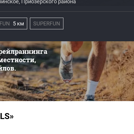
уринское, Приозерского района
FUN
5 км
SUPERFUN
трейлраннинга
 местности,
йлов.
ILS»