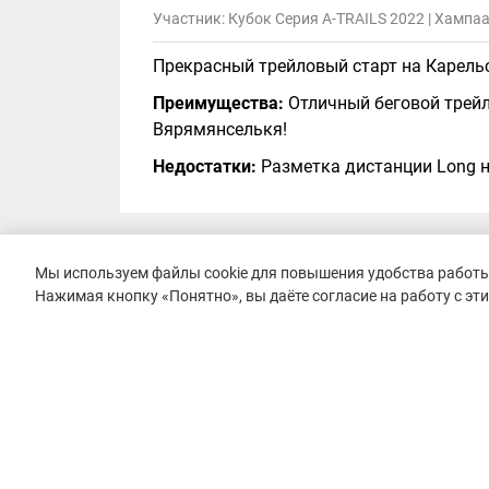
Участник: Кубок Серия A-TRAILS 2022 | Хампаа
Прекрасный трейловый старт на Карель
Преимущества:
Отличный беговой трейл
Вярямянселькя!
Недостатки:
Разметка дистанции Long н
Мы используем файлы cookie для повышения удобства работы 
Алексей Устинов
Оценки:
5
5
Нажимая кнопку «Понятно», вы даёте согласие на работу с эт
Участник: Кубок Серия A-TRAILS 2019 | Петяяр
Бегал в прошлом году, это был мой перв
Карельского перешейка, песчаные грунт
разметка, ни разу не задумался куда бе
бананы.