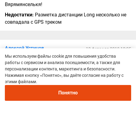
Вярямянселькя!
Недостатки:
Разметка дистанции Long несколько не
совпадала с GPS треком
Алексей Устинов
19 февраля 2019 18:35
Мы используем файлы cookie для повышения удобства
Оценки:
5
5
работы с сервисом и анализа посещаемости, а также для
Участник: Кубок Серия A-TRAILS 2019 | Петяярви трейл, 24 км
персонализации контента, маркетинга и безопасности.
Нажимая кнопку «Понятно», вы даёте согласие на работу с
Бегал в прошлом году, это был мой первый трейл.
этими файлами.
Очень понравилась трасса, красивые сосновые леса
Понятно
Карельского перешейка, песчаные грунты, много
горочек. Ноги мочить не пришлось. Очень четкая
разметка, ни разу не задумался куда бежать. Три
пункта питания на дистанции 22 км, вода, изотоник,
бананы.
Преимущества:
Красивые пейзажи, интересная, но не