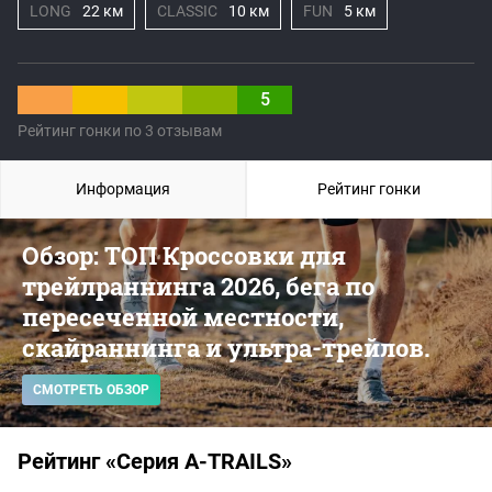
LONG
22 км
CLASSIC
10 км
FUN
5 км
5
Рейтинг гонки по 3 отзывам
Информация
Рейтинг гонки
Обзор: ТОП Кроссовки для
трейлраннинга 2026, бега по
пересеченной местности,
скайраннинга и ультра-трейлов.
СМОТРЕТЬ ОБЗОР
Рейтинг «Серия A-TRAILS»