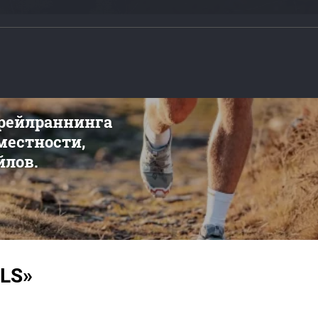
трейлраннинга
 местности,
йлов.
ILS»