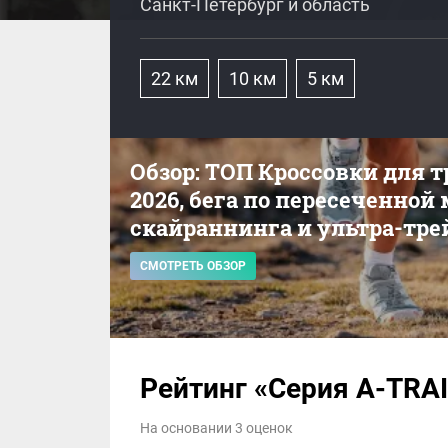
Санкт-Петербург и область
22 км
10 км
5 км
Обзор: ТОП Кроссовки для 
2026, бега по пересеченной
скайраннинга и ультра-тре
СМОТРЕТЬ ОБЗОР
Рейтинг «Серия A-TRA
На основании 3 оценок