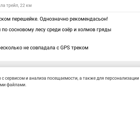
ла трейл, 22 км
ском перешейке. Однозначно рекомендасьон!
 по сосновому лесу среди озёр и холмов гряды
есколько не совпадала с GPS треком
с сервисом и анализа посещаемости, а также для персонализации 
19 февраля 2019 18:35
ими файлами.
ви трейл, 24 км
ый трейл. Очень понравилась трасса, красивые сосновые л
ы, много горочек. Ноги мочить не пришлось. Очень четкая
жать. Три пункта питания на дистанции 22 км, вода, изотон