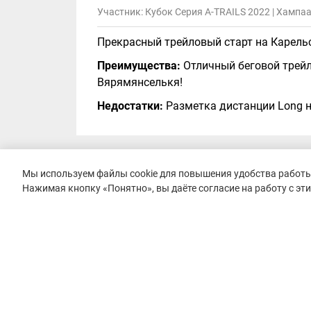
Участник: Кубок Серия A-TRAILS 2022 | Хампаа
Прекрасный трейловый старт на Карель
Преимущества:
Отличный беговой трейл
Вярямянселькя!
Недостатки:
Разметка дистанции Long н
Мы используем файлы cookie для повышения удобства работы 
Алексей Устинов
Оценки:
5
5
Нажимая кнопку «Понятно», вы даёте согласие на работу с эт
Участник: Кубок Серия A-TRAILS 2019 | Петяяр
Бегал в прошлом году, это был мой перв
Карельского перешейка, песчаные грунт
разметка, ни разу не задумался куда бе
бананы.