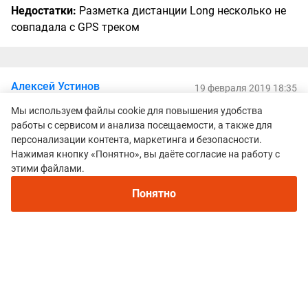
Недостатки:
Разметка дистанции Long несколько не
совпадала с GPS треком
Алексей Устинов
19 февраля 2019 18:35
Оценки:
5
5
Мы используем файлы cookie для повышения удобства
работы с сервисом и анализа посещаемости, а также для
Участник: Кубок Серия A-TRAILS 2019 | Петяярви трейл, 24 км
персонализации контента, маркетинга и безопасности.
Нажимая кнопку «Понятно», вы даёте согласие на работу с
Бегал в прошлом году, это был мой первый трейл.
этими файлами.
Очень понравилась трасса, красивые сосновые леса
Карельского перешейка, песчаные грунты, много
Понятно
горочек. Ноги мочить не пришлось. Очень четкая
разметка, ни разу не задумался куда бежать. Три
пункта питания на дистанции 22 км, вода, изотоник,
бананы.
Преимущества:
Красивые пейзажи, интересная, но не
сложная трасса, хорошая разметка