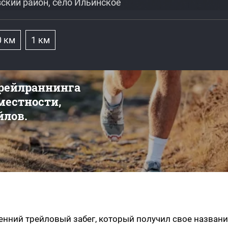
ский район, село Ильинское
0 км
1 км
трейлраннинга
 местности,
йлов.
есенний трейловый забег, который получил свое назван