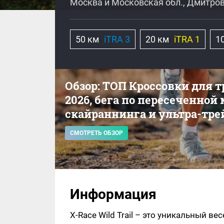
Москва и Московская обл., Дмитров
50 км
iTRA 3
20 км
iTRA 1
1
Обзор: ТОП Кроссовки для 
2026, бега по пересеченной
скайраннинга и ультра-тре
СМОТРЕТЬ ОБЗОР
Информация
X-Race Wild Trail – это уникальный в