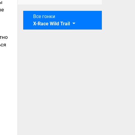
ы
ые
Все гонки
X-Race Wild Trail
ятно
ься