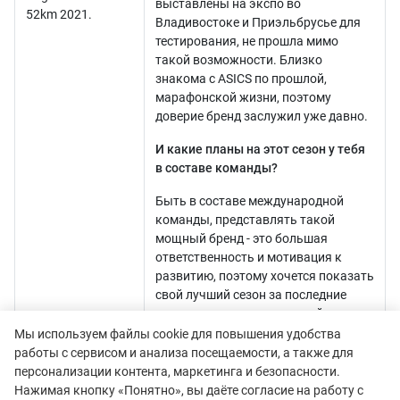
выставлены на экспо во
52km 2021.
Владивостоке и Приэльбрусье для
тестирования, не прошла мимо
такой возможности. Близко
знакома с ASICS по прошлой,
марафонской жизни, поэтому
доверие бренд заслужил уже давно.
И какие планы на этот сезон у тебя
в составе команды?
Быть в составе международной
команды, представлять такой
мощный бренд - это большая
ответственность и мотивация к
развитию, поэтому хочется показать
свой лучший сезон за последние
несколько лет и внести свой вклад в
развитие бренда.
Мы используем файлы cookie для повышения удобства
работы с сервисом и анализа посещаемости, а также для
персонализации контента, маркетинга и безопасности.
Нажимая кнопку «Понятно», вы даёте согласие на работу с
Елена Рухляда наиболее известна в наших кругах