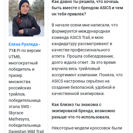
Как давно ты решила, что хочешь
быть вместе с брендом ASICS и чем
он тебя привлек?
В начале осени мне написали, что
формируется международная
команда ASICS Trail, и мою
кандидатуру рассматривают в
Елена Рухляда
-
качестве профессионального
718
PI по версии
атлета. Прошла собеседование,
UTMB,
долго ждала ответ. За это время
многократный
изучила весь трейловый
победитель и
ассортимент компании. Поняла, что
призер
ASICS настроены серьёзно на
множества
создание безопасной, удобной и
российских
качественной экипировки.
трейлов,
победительница
Как близко ты знакома с
этапа SWS -
экипировкой бренда, возможно
Skyrace
раньше что-то использовала.
Mathesyns,
победительница
Некоторые модели кроссовок были
Dagestan Wild Trail