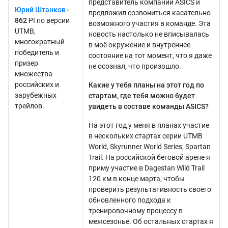
представитель компании ASICS и
Юрий Штанков
-
предложил созвониться касательно
862
PI по версии
возможного участия в команде. Эта
UTMB,
новость настолько не вписывалась
многократный
в моё окружение и внутреннее
победитель и
состояние на тот момент, что я даже
призер
не осознал, что произошло.
множества
российских и
Какие у тебя планы на этот год по
зарубежных
стартам, где тебя можно будет
трейлов.
увидеть в составе команды ASICS?
На этот год у меня в планах участие
в нескольких стартах серии UTMB
World, Skyrunner World Series, Spartan
Trail. На российской беговой арене я
приму участие в Dagestan Wild Trail
120 км в конце марта, чтобы
проверить результативность своего
обновленного подхода к
тренировочному процессу в
межсезонье. Об остальных стартах я