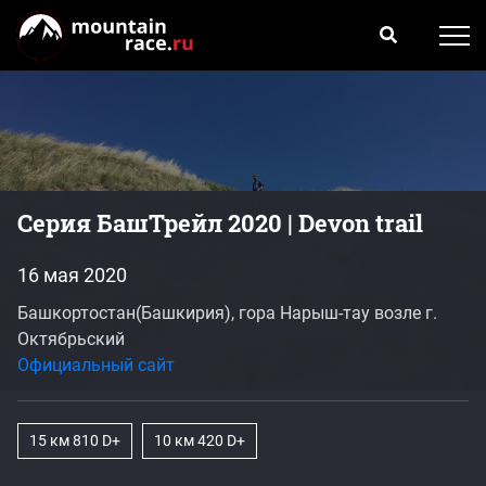
Серия БашТрейл 2020 | Devon trail
16 мая 2020
Башкортостан(Башкирия), гора Нарыш-тау возле г.
Октябрьский
Официальный сайт
15 км 810 D+
10 км 420 D+