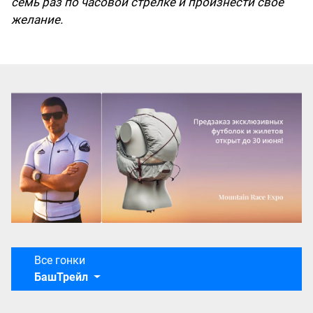
семь раз по часовой стрелке и произнести свое
желание.
Все гонки
БашТрейл