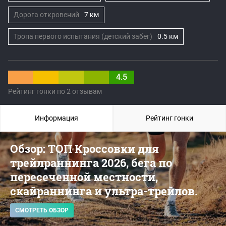
Дорога откровений
7 км
Тропа первого испытания (детский забег)
0.5 км
4.5
Рейтинг гонки по 2 отзывам
Информация
Рейтинг гонки
Обзор: ТОП Кроссовки для
трейлраннинга 2026, бега по
пересеченной местности,
скайраннинга и ультра-трейлов.
СМОТРЕТЬ ОБЗОР