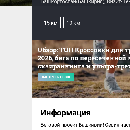
Башкортостан(Башкирия), Визит-це
15 км
10 км
Обзор: ТОП Кроссовки для 
2026, бега по пересеченной
скайраннинга и ультра-тре
СМОТРЕТЬ ОБЗОР
Информация
Беговой проект Башкирии! Серия настоя