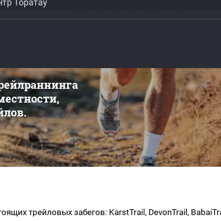
нтр Торатау
трейлраннинга
 местности,
йлов.
щих трейловых забегов: KarstTrail, DevonTrail, BabaiTra