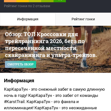
Рейтинг гонки по 2 отзывам
Информация
Рейтинг гонки
Обзор: ТОП Кроссовки для
трейлраннинга 2026, бега по
пересеченной местности,
скайраннинга и ультра-трейлов.
СМОТРЕТЬ ОБЗОР
Информация
КарКараТун - это снежный забег в самую длинную
ночь в году! КарКараТун - это забег от команды
#KarstTrail. КарКараТун - это факела и
иллюминация! КарКараТун - это неожиданные