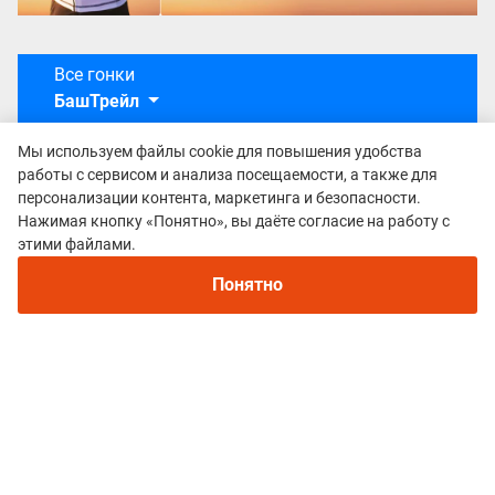
Все гонки
БашТрейл
Мы используем файлы cookie для повышения удобства
работы с сервисом и анализа посещаемости, а также для
персонализации контента, маркетинга и безопасности.
Нажимая кнопку «Понятно», вы даёте согласие на работу с
Рекомендуем
этими файлами.
Непромокаемые кроссовки для бега зимой и
трейлраннинга 2026. Для города и
Понятно
бездорожья - с мембраной и шипами
Политика конфиденциальности
© 2015–2026 mountain-race.ru
Полное или частичное копирование материалов сайта «mountain-race.ru»
разрешено только при обязательном указании источника и прямой
ссылки на исходный материал.