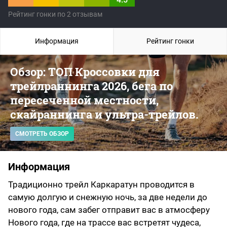
Рейтинг гонки по 2 отзывам
Информация
Рейтинг гонки
Обзор: ТОП Кроссовки для
трейлраннинга 2026, бега по
пересеченной местности,
скайраннинга и ультра-трейлов.
СМОТРЕТЬ ОБЗОР
Информация
Традиционно трейл Каркаратун проводится в
самую долгую и снежную ночь, за две недели до
нового года, сам забег отправит вас в атмосферу
Нового года, где на трассе вас встретят чудеса,