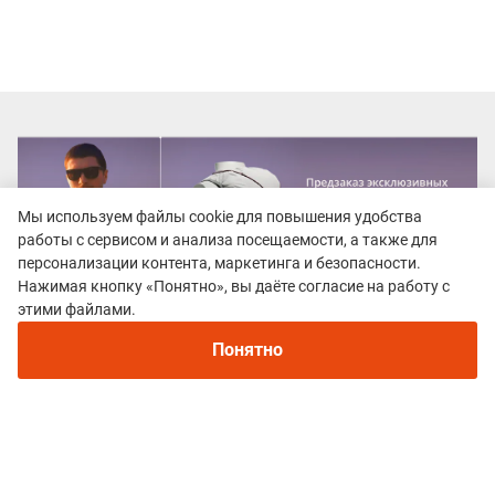
Мы используем файлы cookie для повышения удобства
работы с сервисом и анализа посещаемости, а также для
персонализации контента, маркетинга и безопасности.
Нажимая кнопку «Понятно», вы даёте согласие на работу с
Рекомендуем
этими файлами.
Непромокаемые кроссовки для бега зимой и
трейлраннинга 2026. Для города и
Понятно
бездорожья - с мембраной и шипами
Все гонки
БашТрейл