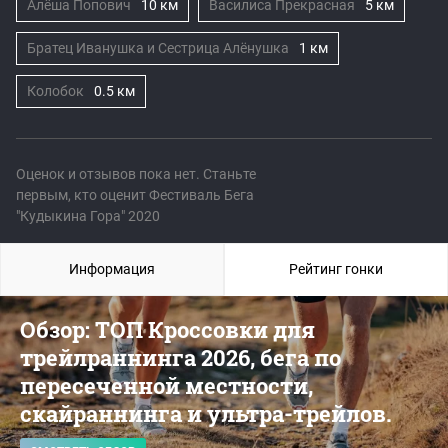
Алёша Попович
10 км
Василиса Прекрасная
5 км
Братец Иванушка и Сестрица Алёнушка
1 км
Колобок
0.5 км
Оценок и отзывов пока нет. Станьте
первым, кто оценит Фестиваль Бега
"Кудыкина Гора" 2020
Информация
Рейтинг гонки
Обзор: ТОП Кроссовки для
трейлраннинга 2026, бега по
пересеченной местности,
скайраннинга и ультра-трейлов.