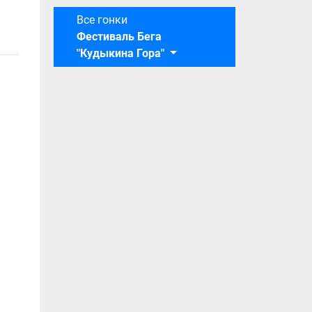
Все гонки
Фестиваль Бега
"Кудыкина Гора"