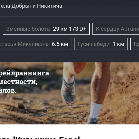
стела Добрыни Никитича
Змеиные болота
29 км 173 D+
К сердцу Артан
стасья Микулишна
6.5 км
Гуси-лебеди
1 км
Г
трейлраннинга
 местности,
йлов.