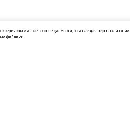
с сервисом и анализа посещаемости, а также для персонализации 
ими файлами.
untain-race.ru» разрешено
сылки на исходный