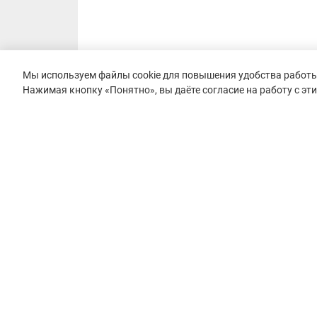
Мы используем файлы cookie для повышения удобства работы 
Нажимая кнопку «Понятно», вы даёте согласие на работу с эт
© 2015–2026 mountain-race.ru
Полное или частичное копирование материалов сайта «mo
только при обязательном указании источника и прямой с
материал.