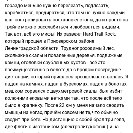
гораздо меньше нужно перелезать, подлезать,
карабкаться, продираться, что там не нужно каждый
шаг контролировать постановку стопы, да и просто на
трейле можно расслабиться и любоваться видами.
Так вот, всё это мифы! Их развеял Hard Trail Rock,
который прошёл в Приозерском районе
Ленинградской области. Труднопроходимый лес,
скользкие скалы и поваленные деревья, подвижные
камни, оголовки срубленных кустов - всё это
преимущественно в болоте да с бродом посередине
дистанции, который пришлось преодолевать вплавь. Я
падал на камнях, падал в буреломах, падал в болотах,
мешком сорвался с двухметровой скалы, был избит
колючими еловыми ветками так, что после всё тело
было в крапинку. После 22 км у меня начало сводить
мышцы на ногах, причём совсем не те, что обычно
сводит при беге. На дистанцию с собой брал три геля,
две фляги с изотоником (электролит/кофеин) и на