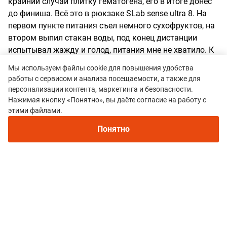
крайний случай плитку гематогена, его в итоге донёс
до финиша. Всё это в рюкзаке SLab sense ultra 8. На
первом пункте питания съел немного сухофруктов, на
втором выпил стакан воды, под конец дистанции
испытывал жажду и голод, питания мне не хватило. К
чему это всё? Этот забег выбрал как
Мы используем файлы cookie для повышения удобства
ознакомительный перед CrazyOwl. Особо ни на что не
работы с сервисом и анализа посещаемости, а также для
рассчитывал, просто хотел попробовать пробежать в
персонализации контента, маркетинга и безопасности.
той экипировке, которую буду использовать на
Нажимая кнопку «Понятно», вы даёте согласие на работу с
следующем старте. Других целей на забег не ставил,
этими файлами.
но и представить не мог, что скорость получится чуть
Понятно
быстрее 7мин/км, в лесу приемлемой была бы
скорость 4:45-5:00, но то был не лес, то была жесть. Не
думал, что 30К (по факту почти 34) растянутся во
времени почти на 4 часа.
Преимущества:
Домашняя организация Водные
преграды Трансфер от метро Карта на обороте номера
Недостатки:
Жёсткий номер с острыми углами -