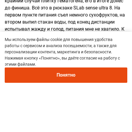
крайний случай плитку гематогена, его в итоге донёс
до финиша. Всё это в рюкзаке SLab sense ultra 8. На
первом пункте питания съел немного сухофруктов, на
втором выпил стакан воды, под конец дистанции
испытывал жажду и голод, питания мне не хватило. К
чему это всё? Этот забег выбрал как
Мы используем файлы cookie для повышения удобства
ознакомительный перед CrazyOwl. Особо ни на что не
работы с сервисом и анализа посещаемости, а также для
рассчитывал, просто хотел попробовать пробежать в
персонализации контента, маркетинга и безопасности.
той экипировке, которую буду использовать на
Нажимая кнопку «Понятно», вы даёте согласие на работу с
следующем старте. Других целей на забег не ставил,
этими файлами.
но и представить не мог, что скорость получится чуть
Понятно
быстрее 7мин/км, в лесу приемлемой была бы
скорость 4:45-5:00, но то был не лес, то была жесть. Не
думал, что 30К (по факту почти 34) растянутся во
времени почти на 4 часа.
Преимущества:
Домашняя организация Водные
преграды Трансфер от метро Карта на обороте номера
Недостатки:
Жёсткий номер с острыми углами -