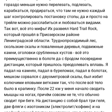
гораздо меньше нужно перелезать, подлезать,
карабкаться, продираться, что там не нужно каждый
шаг контролировать постановку стопы, да и просто на
трейле можно расслабиться и любоваться видами.
Так вот, всё это мифы! Их развеял Hard Trail Rock,
который прошёл в Приозерском районе
Ленинградской области. Труднопроходимый лес,
скользкие скалы и поваленные деревья, подвижные
камни, оголовки срубленных кустов - всё это
преимущественно в болоте да с бродом посередине
дистанции, который пришлось преодолевать вплавь. Я
падал на камнях, падал в буреломах, падал в болотах,
мешком сорвался с двухметровой скалы, был избит
колючими еловыми ветками так, что после всё тело
было в крапинку. После 22 км у меня начало сводить
мышцы на ногах, причём совсем не те, что обычно
сводит при беге. На дистанцию с собой брал три геля,
две фляги с изотоником (электролит/кофеин) и на