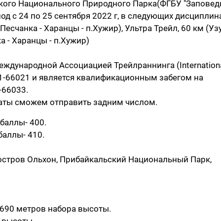
ьского Национального Природного Парка(ФГБУ "Заповед
од с 24 по 25 сентября 2022 г, в следующих дисциплин
.Песчанка - Харанцы - п.Хужир), Ультра Трейл, 60 км (У
а - Харанцы - п.Хужир)
ждународной Ассоциацией Трейлраннинга (Internation
78431-66021 и является квалификационным забегом на
-66033.
ьтаты сможем отправить задним числом.
 баллы- 400.
 баллы- 410.
 остров Ольхон, Прибайкальский Национальный Парк,
 1690 метров набора высоты.