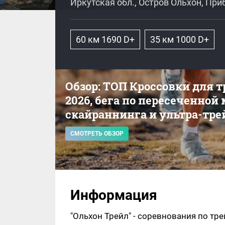
Иркутская обл., Остров Ольхон, Пр
60 км 1690 D+
35 км 1000 D+
Обзор: ТОП Кроссовки для 
2026, бега по пересеченной
скайраннинга и ультра-тре
СМОТРЕТЬ ОБЗОР
Информация
"Ольхон Трейл" - соревнования по тр