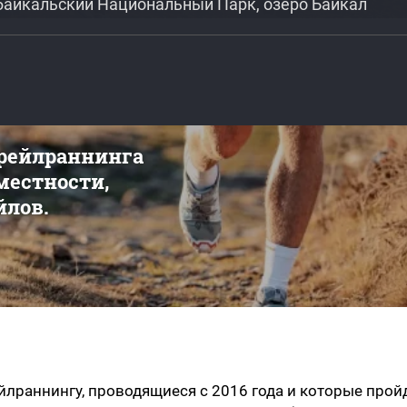
ибайкальский Национальный Парк, озеро Байкал
трейлраннинга
 местности,
йлов.
ейлраннингу, проводящиеся с 2016 года и которые прой