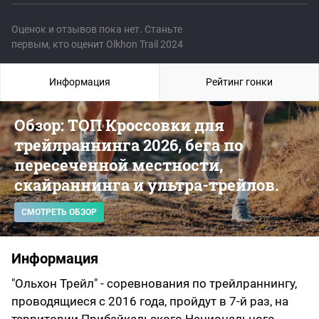
Оценок и отзывов пока нет. Станьте
первым, кто оценит Olkhon Trail 2024
Информация
Рейтинг гонки
Обзор: ТОП Кроссовки для
трейлраннинга 2026, бега по
пересеченной местности,
скайраннинга и ультра-трейлов.
СМОТРЕТЬ ОБЗОР
Информация
"Ольхон Трейл" - соревнования по трейлраннингу,
проводящиеся с 2016 года, пройдут в 7-й раз, на