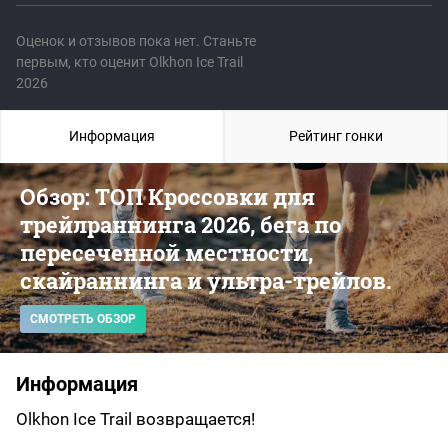
Оценок и отзывов пока нет. Станьте
первым, кто оценит Olkhon Ice Trail
2026
Информация
Рейтинг гонки
Обзор: ТОП Кроссовки для
трейлраннинга 2026, бега по
пересеченной местности,
скайраннинга и ультра-трейлов.
СМОТРЕТЬ ОБЗОР
Информация
Olkhon Ice Trail возвращается!