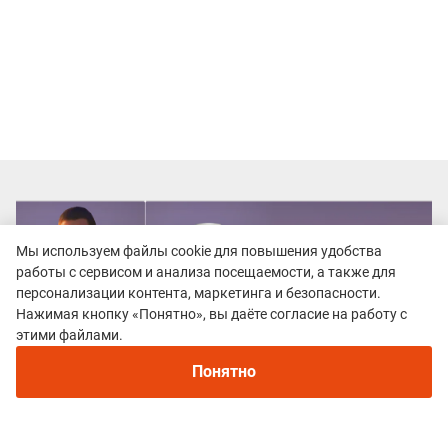
Мы используем файлы cookie для повышения удобства
работы с сервисом и анализа посещаемости, а также для
персонализации контента, маркетинга и безопасности.
Нажимая кнопку «Понятно», вы даёте согласие на работу с
Рекомендуем
этими файлами.
Непромокаемые кроссовки для бега зимой и
трейлраннинга 2026. Для города и
Понятно
бездорожья - с мембраной и шипами
Все гонки