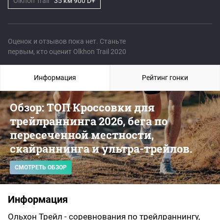
Olkhon Trail
35 км 900 D+
Оценок и отзывов пока нет. Станьте
первым, кто оценит Olkhon Trail 2020
Информация
Рейтинг гонки
Обзор: ТОП Кроссовки для
трейлраннинга 2026, бега по
пересеченной местности,
скайраннинга и ультра-трейлов.
СМОТРЕТЬ ОБЗОР
Информация
Ольхон Трейл - соревнования по трейлраннингу,