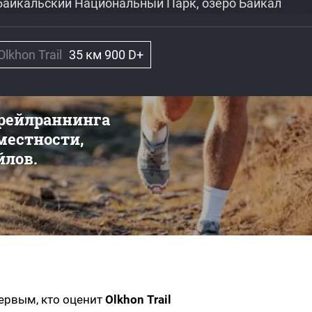
ибайкальский Национальный Парк, озеро Байкал
Olkhon Trail
35 км 900 D+
трейлраннинга
 местности,
йлов.
первым, кто оценит
Olkhon Trail