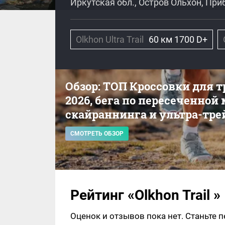
Иркутская обл., Остров Ольхон, Пр
Olkhon Ultra Trail
60 км 1700 D+
Обзор: ТОП Кроссовки для 
2026, бега по пересеченной
скайраннинга и ультра-тре
СМОТРЕТЬ ОБЗОР
Рейтинг «Olkhon Trail »
Оценок и отзывов пока нет. Станьте 