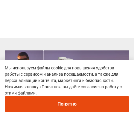
Мы используем файлы cookie для повышения удобства
работы с сервисом и анализа посещаемости, а также для
персонализации контента, маркетинга и безопасности.
Нажимая кнопку «Понятно», вы даёте согласие на работу с
Рекомендуем
этими файлами.
Непромокаемые кроссовки для бега зимой и
трейлраннинга 2026. Для города и
Понятно
бездорожья - с мембраной и шипами
Все гонки
Olkhon Trail