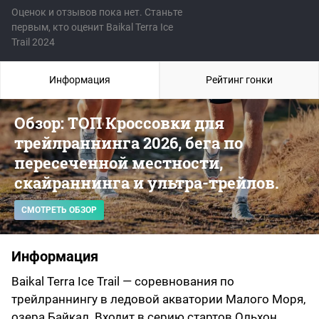
Оценок и отзывов пока нет. Станьте
первым, кто оценит Baikal Terra Ice
Trail 2024
Информация
Рейтинг гонки
Обзор: ТОП Кроссовки для
трейлраннинга 2026, бега по
пересеченной местности,
скайраннинга и ультра-трейлов.
СМОТРЕТЬ ОБЗОР
Информация
Baikal Terra Ice Trail — соревнования по
трейлраннингу в ледовой акватории Малого Моря,
озера Байкал. Входит в серию стартов Ольхон