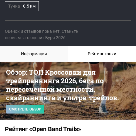
Тучка
0.5 км
Оценок и отзывов пока нет. Станьте
первым, кто оценит Буря 2026
Информация
Рейтинг гонки
Обзор: ТОП Кроссовки для
трейлраннинга 2026, бега по
пересеченной местности,
скайраннинга и ультра-трейлов.
СМОТРЕТЬ ОБЗОР
Рейтинг «Open Band Trails»