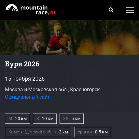
Буря 2026
15 ноября 2026
Москва и Московская обл., Красногорск
Официальный сайт
M
20 км
S
10 км
XS
5 км
Комета (детский забег)
2 км
Ураган
0.5 км