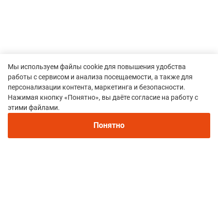
Мы используем файлы cookie для повышения удобства
работы с сервисом и анализа посещаемости, а также для
персонализации контента, маркетинга и безопасности.
Нажимая кнопку «Понятно», вы даёте согласие на работу с
Рекомендуем
этими файлами.
Непромокаемые кроссовки для бега зимой и
Регистрация
трейлраннинга 2026. Для города и
Понятно
бездорожья - с мембраной и шипами
Все гонки
Open Band Trails