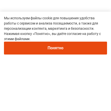
Мы используем файлы cookie для повышения удобства
работы с сервисом и анализа посещаемости, а также для
персонализации контента, маркетинга и безопасности.
Нажимая кнопку «Понятно», вы даёте согласие на работу с
этими файлами.
Все гонки
Понятно
RunKarjala
Политика конфиденциальности
© 2015–2026 mountain-race.ru
Полное или частичное копирование материалов сайта «mountain-race.ru»
разрешено только при обязательном указании источника и прямой