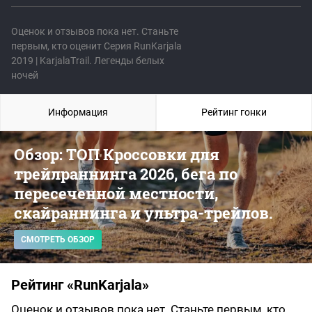
Оценок и отзывов пока нет. Станьте
первым, кто оценит Серия RunKarjala
2019 | KarjalaТrail. Легенды белых
ночей
Информация
Рейтинг гонки
Обзор: ТОП Кроссовки для
трейлраннинга 2026, бега по
пересеченной местности,
скайраннинга и ультра-трейлов.
СМОТРЕТЬ ОБЗОР
Рейтинг «RunKarjala»
Оценок и отзывов пока нет. Станьте первым, кто