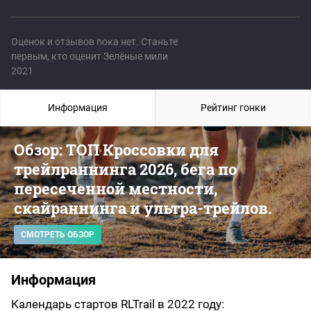
Оценок и отзывов пока нет. Станьте
первым, кто оценит Зелёные мили
2021
Информация
Рейтинг гонки
Обзор: ТОП Кроссовки для
трейлраннинга 2026, бега по
пересеченной местности,
скайраннинга и ультра-трейлов.
СМОТРЕТЬ ОБЗОР
Информация
Календарь стартов RLTrail в 2022 году: