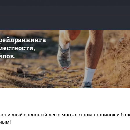
трейлраннинга
 местности,
йлов.
вописный сосновый лес с множеством тропинок и боло
шным!