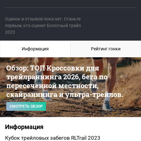
Оценок и отзывов пока нет. Станьте
первым, кто оценит Болотный трейл
2023
Информация
Рейтинг гонки
Обзор: ТОП Кроссовки для
трейлраннинга 2026, бега по
пересеченной местности,
скайраннинга и ультра-трейлов.
СМОТРЕТЬ ОБЗОР
Информация
Кубок трейловых забегов RLTrail 2023