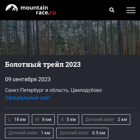
Болотный трейл 2023
09 сентября 2023
Санкт-Петербург и область, Цвелодубово
Официальный сайт
L
18 км
M
8 км
S
5 км
Детский забег
2 км
Детский забег
1 км
Детский забег
0.5 км