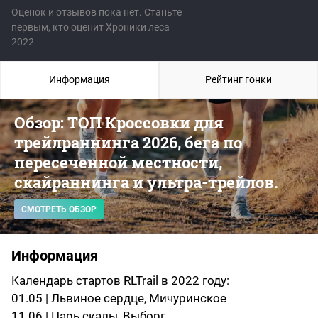
Оценок и отзывов пока нет. Станьте
первым, кто оценит Хроники леса
2022
Информация
Рейтинг гонки
Обзор: ТОП Кроссовки для
трейлраннинга 2026, бега по
пересеченной местности,
скайраннинга и ультра-трейлов.
СМОТРЕТЬ ОБЗОР
Информация
Календарь стартов RLTrail в 2022 году:
01.05 | Львиное сердце, Мичуринское
11.06 | Царь скалы, Выборг