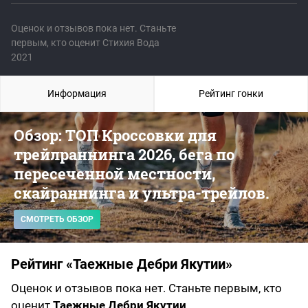
Оценок и отзывов пока нет. Станьте
первым, кто оценит Стихия Вода
2021
Информация
Рейтинг гонки
Обзор: ТОП Кроссовки для
трейлраннинга 2026, бега по
пересеченной местности,
скайраннинга и ультра-трейлов.
СМОТРЕТЬ ОБЗОР
Рейтинг «Таежные Дебри Якутии»
Оценок и отзывов пока нет. Станьте первым, кто
оценит
Таежные Дебри Якутии