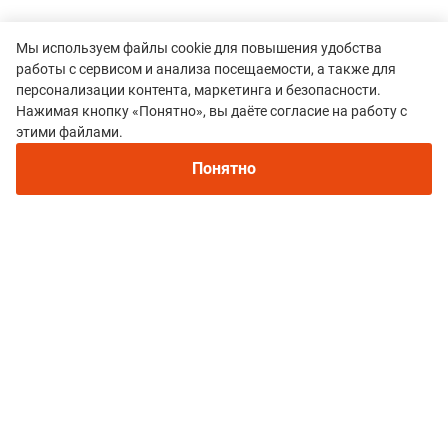
Мы используем файлы cookie для повышения удобства
работы с сервисом и анализа посещаемости, а также для
персонализации контента, маркетинга и безопасности.
Нажимая кнопку «Понятно», вы даёте согласие на работу с
этими файлами.
Все гонки
Понятно
Таежные Дебри Якутии
Политика конфиденциальности
© 2015–2026 mountain-race.ru
Полное или частичное копирование материалов сайта «mountain-race.ru»
разрешено только при обязательном указании источника и прямой
ссылки на исходный материал.