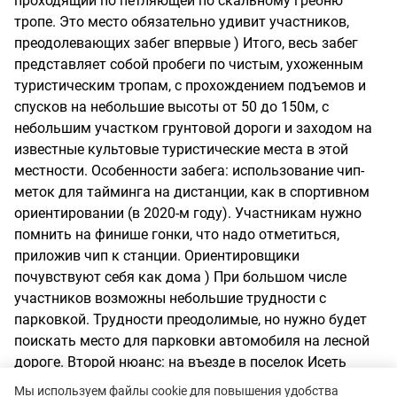
проходящий по петляющей по скальному гребню
тропе. Это место обязательно удивит участников,
преодолевающих забег впервые ) Итого, весь забег
представляет собой пробеги по чистым, ухоженным
туристическим тропам, с прохождением подъемов и
спусков на небольшие высоты от 50 до 150м, с
небольшим участком грунтовой дороги и заходом на
известные культовые туристические места в этой
местности. Особенности забега: использование чип-
меток для тайминга на дистанции, как в спортивном
ориентировании (в 2020-м году). Участникам нужно
помнить на финише гонки, что надо отметиться,
приложив чип к станции. Ориентировщики
почувствуют себя как дома ) При большом числе
участников возможны небольшие трудности с
парковкой. Трудности преодолимые, но нужно будет
поискать место для парковки автомобиля на лесной
дороге. Второй нюанс: на въезде в поселок Исеть
(место проведения забега) имеется железнодорожный
Мы используем файлы cookie для повышения удобства