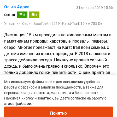
Ольга Адова
31 января 2019 15:56
Оценки:
5
4
Участник: Серия БашТрейл 2019 | Karst-Trail, 15 км 705 D+
Дистанция 15 км проходила по живописным местам и
памятникам природы: карстовые, провалы, пещеры,
озеро. Многие приезжают на Karst trail всей семьей, с
детьми именно из красот природы. В 2018 сложности
трассе добавила погода. Накануне прошел сильный
дождь, и было очень грязно и скользко. Впрочем это
только добавило гонки пикантности. Очень приятная
и уютная атмосфера, медальки из природного
Мы используем файлы cookie для повышения удобства
материала на финише. Примерно на 7 км был пункт
работы с сервисом и анализа посещаемости, а также для
питания, где можно было попить воды, перекусил
персонализации контента, маркетинга и безопасности.
сушками, конфетами или орешками. После финиша
Нажимая кнопку «Понятно», вы даёте согласие на работу с
можно было попить горячего чаю с сушками. Ещё из
этими файлами.
приятных моментов - большое количество классных
Понятно
атмосферных фотографий. На Забега работали сразу