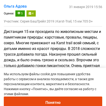
Ольга Адова
31 января 2019 15:56
Оценки:
5
4
Участник: Серия БашТрейл 2019 | Karst-Trail, 15 км 705 D+
Дистанция 15 км проходила по живописным местам и
памятникам природы: карстовые, провалы, пещеры,
озеро. Многие приезжают на Karst trail всей семьей, с
детьми именно из красот природы. В 2018 сложности
трассе добавила погода. Накануне прошел сильный
дождь, и было очень грязно и скользко. Впрочем это
только добавило гонки пикантности. Очень приятная
и уютная атмосфера, медальки из природного
Мы используем файлы cookie для повышения удобства
материала на финише. Примерно на 7 км был пункт
работы с сервисом и анализа посещаемости, а также для
питания, где можно было попить воды, перекусил
персонализации контента, маркетинга и безопасности.
сушками, конфетами или орешками. После финиша
Нажимая кнопку «Понятно», вы даёте согласие на работу с
можно было попить горячего чаю с сушками. Ещё из
этими файлами.
приятных моментов - большое количество классных
Понятно
атмосферных фотографий. На Забега работали сразу